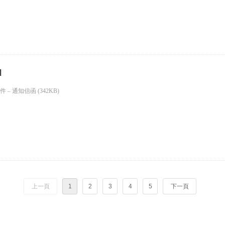
]
– 通知信函 (342KB)
上一頁
1
2
3
4
5
下一頁