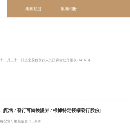
集團動態
集團相冊
十二月三十一日止之股份發行人的證券變動月報表 (141KB)
- [配售 / 發行可轉換證券 / 根據特定授權發行股份]
配售可換股債券 (165KB)