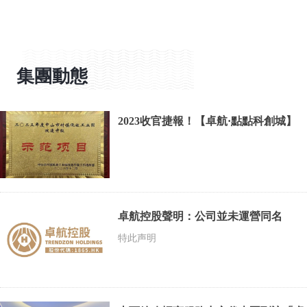
集團動態
2023收官捷報！【卓航·點點科創城】
榮獲中山市年度“工改”示範專案！
卓航控股聲明：公司並未運營同名
APP，未開展任何P2F金融投資理財相
特此声明
關業務