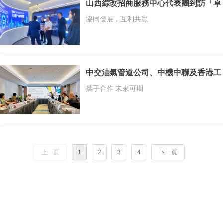
山西綜改招商服務中心代表團到訪「卓
航點點科創城」並達成山西共建產業園
協同發展，互利共贏
合作意向
中交油氣管道公司、中機中聯及香港工
業總會等高管共聚「卓航·點點科創
攜手合作 未來可期
城」，探討合作新局面
上一頁
1
2
3
4
下一頁