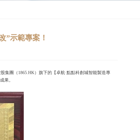
工改”示範專案！
集團（1865.HK）旗下的【卓航·點點科創城智能製造專
越成果。