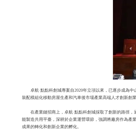
卓航·點點科創城專案自2020年立項以來，已逐步成
裝配模組化移動房屋生產和汽車後市場產業高端人才創新創
在產業鏈招商上，卓航·點點科創城採取了創新的路徑，
能製造共用平臺，深耕於企業運營環節，強調將廠房作為產
成果的轉化和創新企業的孵化。