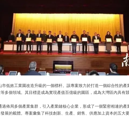
為中山市低效工業園改造升級的一個標杆。該專案致力於打造一個綜合性的
業等多個領域。其目標是成為實現產值百億級的園區，成為大灣區內具有
通過佈局多個產業集群，引入產業鏈核心企業，形成了一個緊密相連的產
業發展的載體。專案彙集了科技創新、生產、銷售、供應加上資本的五大