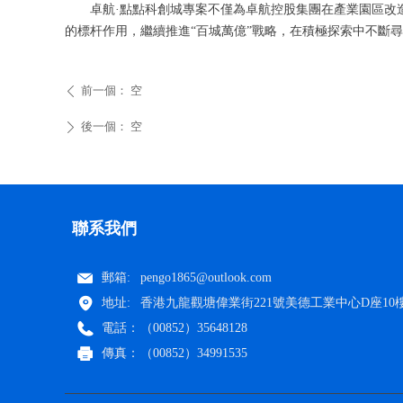
卓航·點點科創城專案不僅為卓航控股集團在產業園區改造
的標杆作用，繼續推進“百城萬億”戰略，在積極探索中不斷
前一個：
空
ꄴ
後一個：
空
ꄲ
聯系我們
郵箱:
pengo1865@outlook.com
地址:
香港九龍觀塘偉業街221號美德工業中心D座10樓
電話：
（00852）35648128
傳真：
（00852）34991535