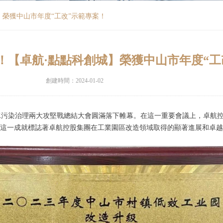
城】榮獲中山市年度“工改”示範專案！
報！【卓航·點點科創城】榮獲中山市年度“
創建時間：
2024-01-02
暨水污染治理兩大攻堅戰總結大會圓滿落下帷幕。在這一重要會議上，卓航控股
榮。這一成就標誌著卓航控股集團在工業園區改造領域取得的顯著進展和卓